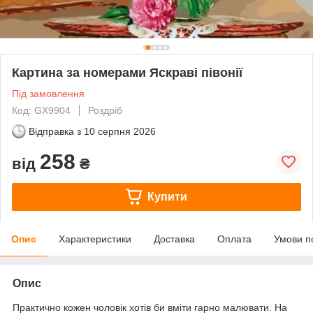
Картина за номерами Яскраві півонії
Під замовлення
Код: GX9904
Роздріб
Відправка з
10 серпня 2026
258
від
₴
Купити
Опис
Характеристики
Доставка
Оплата
Умови п
Опис
Практично кожен чоловік хотів би вміти гарно малювати. На