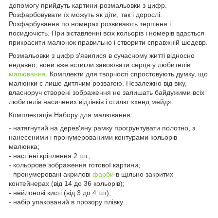
допомогу прийдуть картини-розмальовки з цифр.
Розфарбовувати їх можуть як діти, так і дорослі.
Розфарбування по номерах розвивають терпіння і
посидючість. При зіставленні всіх кольорів і номерів вдасться
прикрасити малюнок правильно і створити справжній шедевр.
Розмальовки з цифр з'явилися в сучасному житті відносно
недавно, вони вже встигли завоювати серця у любителів
малювання
. Комплекти для творчості спростовують думку, що
малюнки є лише дитячим розвагою. Незалежно від віку,
власноруч створені зображення не залишать байдужими всіх
любителів насичених відтінків і стилю «хенд мейд».
Комплектація Набору для малювання:
- натягнутий на дерев'яну рамку прогрунтувати полотно, з
нанесеними і пронумерованими контурами кольорів
малюнка;
- настінні кріплення 2 шт.;
- кольорове зображення готової картини;
- пронумеровані акрилові
фарби
в щільно закритих
контейнерах (від 14 до 36 кольорів);
- нейлонові кисті (від 3 до 4 шт);
- набір упакований в прозору плівку.