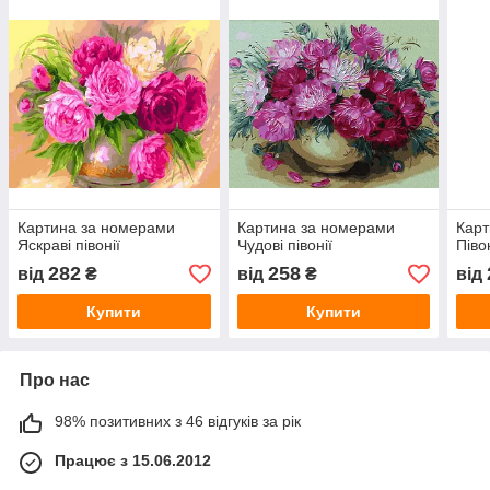
Картина за номерами
Картина за номерами
Карт
Яскраві півонії
Чудові півонії
Півон
282
258
від
₴
від
₴
від
Купити
Купити
Про нас
98% позитивних з 46 відгуків за рік
Працює з 15.06.2012