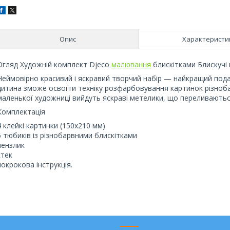
Опис
Характеристи
Огляд Художній комплект Djeco
малювання
блискітками Блискучі 
Неймовірно красивий і яскравий творчий набір — найкращий под
дитина зможе освоїти техніку розфарбовування картинок різноба
маленької художниці вийдуть яскраві метелики, що переливаються
Комплектація
4 клейкі картинки (150х210 мм)
6 тюбиків із різнобарвними блискітками
пензлик
стек
покрокова інструкція.