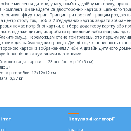
логічне мислення дитини, увагу, пам'ять, дрібну моторику, прищ
В комплекті Ви знайдете 28 двосторонніх карток зі щільного три
половинки фігур тварин. Принцип гри простий: гравцям роздають рі
на центр столу так, щоб із 2 з'єднуваних карток зібрати зображе
гравця немає потрібної картки, він бере додаткову картку або про
також підкаже дитині, як зробити правильний вибір (наприклад: сл
блакитному...). Переможцем стане той гравець, хто першим залиш
цікавим для наймолодших гравців. Для діток, які починають осв
стороною карток із зображенням лічби. А дизайн Дитячого домін
оригінальністю та кумедними картинками.
Комплектація: картки — 28 шт. (розмір 10х5 см).
Вік: 3+
Розмір коробки: 12х12х12 см
Вага: 0,37 кг
і тат
Популярні категорії
тті
Іграшки