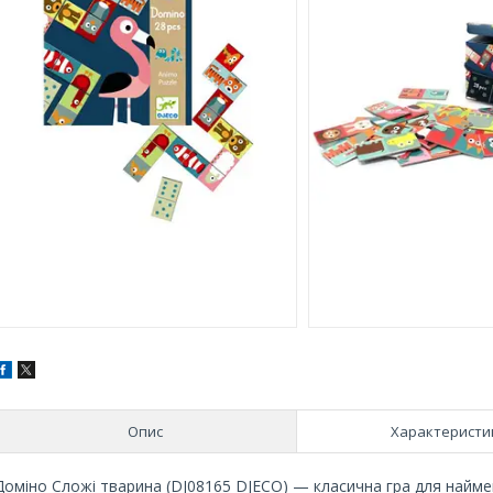
Опис
Характеристи
Доміно Сложі тварина (DJ08165 DJECO) — класична гра для найме