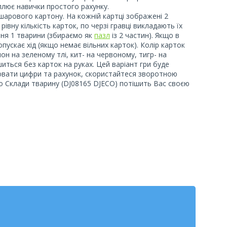
еплює навички простого рахунку.
шарового картону. На кожній картці зображені 2
вну кількість карток, по черзі гравці викладають їх
ння 1 тварини (збираємо як
пазл
із 2 частин). Якщо в
пускає хід (якщо немає вільних карток). Колір карток
он на зеленому тлі, кит- на червоному, тигр- на
иться без карток на руках. Цей варіант гри буде
оювати цифри та рахунок, скористайтеся зворотною
о Склади тварину (DJ08165 DJECO) потішить Вас своєю