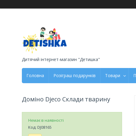
Дитячий інтернет-магазин "Детишка"
Головна
Розіграш подарунків
Товари
П
Доміно Djeco Склади тварину
Немає в наявності
Код:
DJ08165