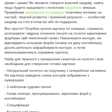
цікаво і цікаво! Ви зможете створити власний шедевр, навіть
якщо будете працювати з полотном і
фарбами
вперше.
Привабливе
малювання по номерах
позитивно впливає на
настрій, творчий розвиток і приємний результат — особистий
шедевр на стіні в інтер’єрі або як подарунок.
Все просто! Потрібно купити картину по номерах, отримати,
розпакувати і відразу починати писати на полотні акриловими
фарбами свій тематичний сюжет. Намалювати контури, які
відповідають кольорам фарби (номер на даху контейнера),
досить ретельно зафарбовувати контури, а потім
вимальовуватимуть справжню картину.
Набір для творчості з прекрасним сюжетом на полотні і всім
необхідним для створення готової картини:
- Натуральний полотно на поручнику з галерейною натяжкою.
На картинці наведена схема контурів зображення з
нумерацією
- 3 нейлонові художні пензлі
- Скова палітра, пронумерованих, акрилових фарб у
контейнерах
- Специфікація
- Контрольний аркуш