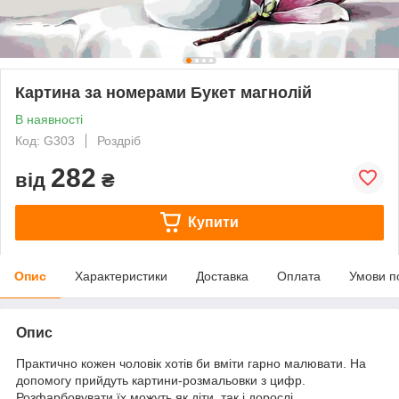
Картина за номерами Букет магнолій
В наявності
Код: G303
Роздріб
282
від
₴
Купити
Опис
Характеристики
Доставка
Оплата
Умови п
Опис
Практично кожен чоловік хотів би вміти гарно малювати. На
допомогу прийдуть картини-розмальовки з цифр.
Розфарбовувати їх можуть як діти, так і дорослі.