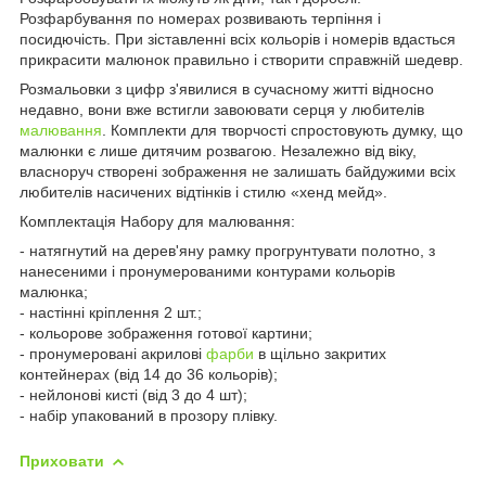
Розфарбування по номерах розвивають терпіння і
посидючість. При зіставленні всіх кольорів і номерів вдасться
прикрасити малюнок правильно і створити справжній шедевр.
Розмальовки з цифр з'явилися в сучасному житті відносно
недавно, вони вже встигли завоювати серця у любителів
малювання
. Комплекти для творчості спростовують думку, що
малюнки є лише дитячим розвагою. Незалежно від віку,
власноруч створені зображення не залишать байдужими всіх
любителів насичених відтінків і стилю «хенд мейд».
Комплектація Набору для малювання:
- натягнутий на дерев'яну рамку прогрунтувати полотно, з
нанесеними і пронумерованими контурами кольорів
малюнка;
- настінні кріплення 2 шт.;
- кольорове зображення готової картини;
- пронумеровані акрилові
фарби
в щільно закритих
контейнерах (від 14 до 36 кольорів);
- нейлонові кисті (від 3 до 4 шт);
- набір упакований в прозору плівку.
Приховати