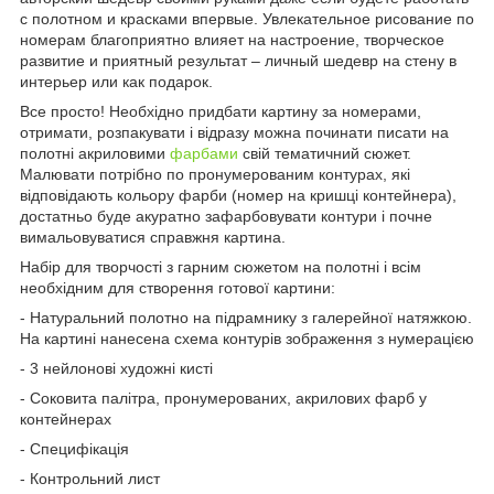
с полотном и красками впервые. Увлекательное рисование по
номерам благоприятно влияет на настроение, творческое
развитие и приятный результат – личный шедевр на стену в
интерьер или как подарок.
Все просто! Необхідно придбати картину за номерами,
отримати, розпакувати і відразу можна починати писати на
полотні акриловими
фарбами
свій тематичний сюжет.
Малювати потрібно по пронумерованим контурах, які
відповідають кольору фарби (номер на кришці контейнера),
достатньо буде акуратно зафарбовувати контури і почне
вимальовуватися справжня картина.
Набір для творчості з гарним сюжетом на полотні і всім
необхідним для створення готової картини:
- Натуральний полотно на підрамнику з галерейної натяжкою.
На картині нанесена схема контурів зображення з нумерацією
- 3 нейлонові художні кисті
- Соковита палітра, пронумерованих, акрилових фарб у
контейнерах
- Специфікація
- Контрольний лист