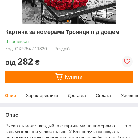
Картина за номерами Троянди під дощем
В наявності
Код: GX9754 / 11320
Роздріб
282
від
₴
Купити
Опис
Характеристики
Доставка
Оплата
Умови п
Опис
Рисовать может каждый, а с картинами по номерам от — это
занимательно и увлекательно! У Вас получится создать
авторский шедевр своими руками даже если будете работать