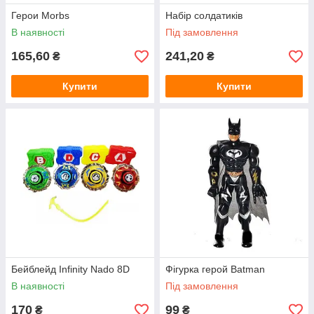
Герои Morbs
Набір солдатиків
В наявності
Під замовлення
165,60
241,20
₴
₴
Купити
Купити
Бейблейд Infinity Nadо 8D
Фігурка герой Batman
В наявності
Під замовлення
170
99
₴
₴