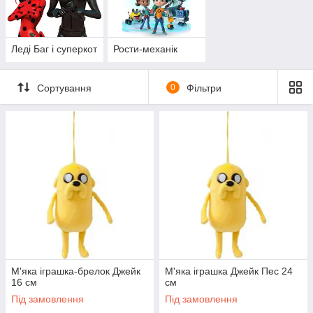
Леді Баг і суперкот
Рости-механік
Сортування
0
Фільтри
М'яка іграшка-брелок Джейк
М'яка іграшка Джейк Пес 24
16 см
см
Під замовлення
Під замовлення