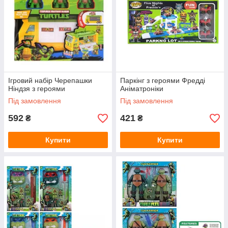
Ігровий набір Черепашки
Паркінг з героями Фредді
Ніндзя з героями
Аніматроніки
Під замовлення
Під замовлення
592
421
₴
₴
Купити
Купити