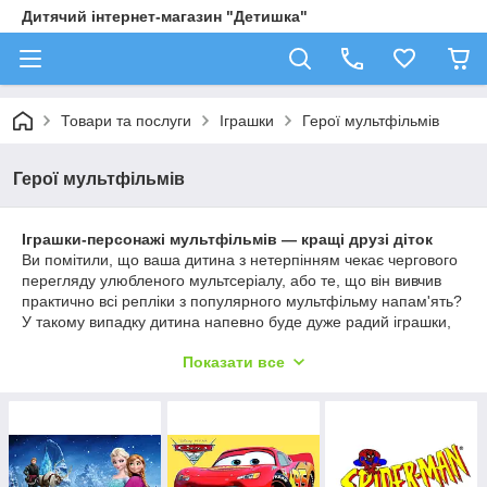
Дитячий інтернет-магазин "Детишка"
Товари та послуги
Іграшки
Герої мультфільмів
Герої мультфільмів
Іграшки-персонажі мультфільмів — кращі друзі діток
Ви помітили, що ваша дитина з нетерпінням чекає чергового
перегляду улюбленого мультсеріалу, або те, що він вивчив
практично всі репліки з популярного мультфільму напам'ять?
У такому випадку дитина напевно буде дуже радий іграшки,
виконаної у вигляді героя мультфільму. Великий асортимент
Показати все
таких іграшок представлений в даному розділі інтернет-
магазину «Дітлахи». У нас ви можете купити іграшку-героя
мультфільму вартістю від 17 грн.
Герої мультфільмів: іграшки на будь-який смак
Асортимент іграшок в нашому магазині вражає
різноманітністю. У нас ви знайдете відповідну продукцію для