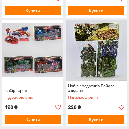
Купити
Купити
Набір солдатиків Бойове
Набір героя
завдання
Під замовлення
Під замовлення
490
220
₴
₴
Купити
Купити