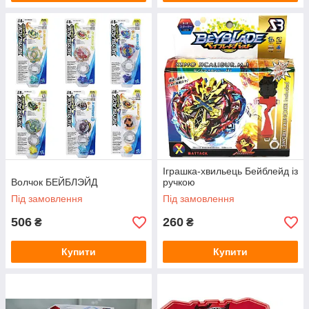
Іграшка-хвильець Бейблейд із
Волчок БЕЙБЛЭЙД
ручкою
Під замовлення
Під замовлення
506
260
₴
₴
Купити
Купити