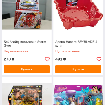
Бейблейд металевий Storm
Арена Hasbro BEYBLADE 4
Gyro
кути
Під замовлення
Під замовлення
270
491
₴
₴
Купити
Купити