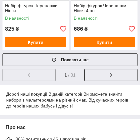
Набір фігурок Черепашки
Набір фігурок Черепашки
Нінзя
Нінзя 4 шт.
В наявності
В наявності
825
686
₴
₴
Купити
Купити
Показати ще
1
/ 31
Дорогі наші покупці! В даній категорії Ви зможете знайти
набори з мальтгероями на різний смак. Від сучасних героїв
до героїв наших бабусь і дідусів!
Про нас
98% позитивних з 46 відгуків за рік