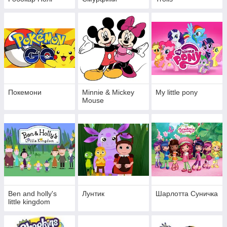
пластику. Деякі іграшки-персонажі мультфільмів доповнені
інтерактивними функціями і рухомими елементами.
Покемони
Minnie & Mickey
My little pony
Mouse
Ben and holly's
Лунтик
Шарлотта Суничка
little kingdom