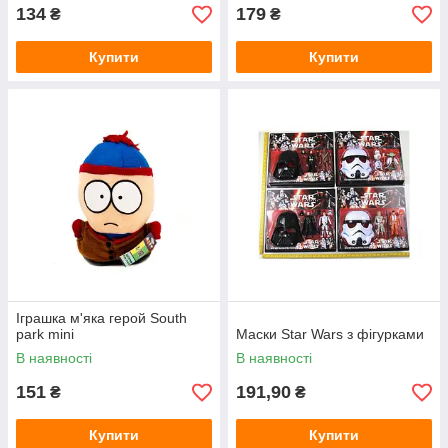
134
179
₴
₴
Купити
Купити
Іграшка м'яка герой South
park mini
Маски Star Wars з фігурками
В наявності
В наявності
151
191,90
₴
₴
Купити
Купити