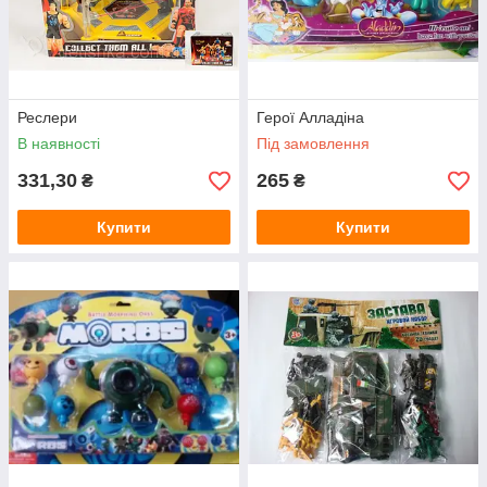
Реслери
Герої Алладіна
В наявності
Під замовлення
331,30
265
₴
₴
Купити
Купити